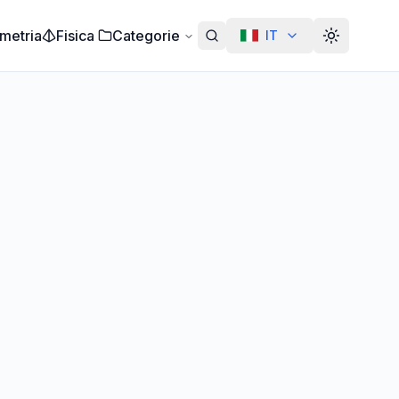
metria
Fisica
Categorie
IT
Alterar te