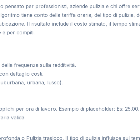
 pensato per professionisti, aziende pulizia e chi offre ser
lgoritmo tiene conto della tariffa oraria, del tipo di pulizia,
l'ubicazione. Il risultato include il costo stimato, il tempo 
e e per compiti.
della frequenza sulla redditività.
on dettaglio costi.
 suburbana, urbana, lusso).
pplichi per ora di lavoro. Esempio di placeholder: Es: 25.00. S
aria valida.
profonda o Pulizia trasloco. Il tipo di pulizia influisce sul 