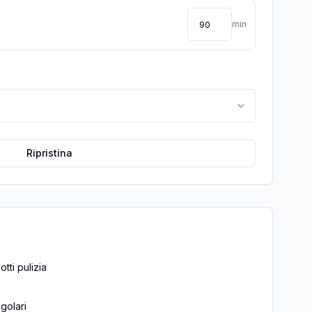
min
Ripristina
tti pulizia
egolari