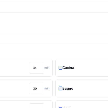
Cucina
min
Bagno
min