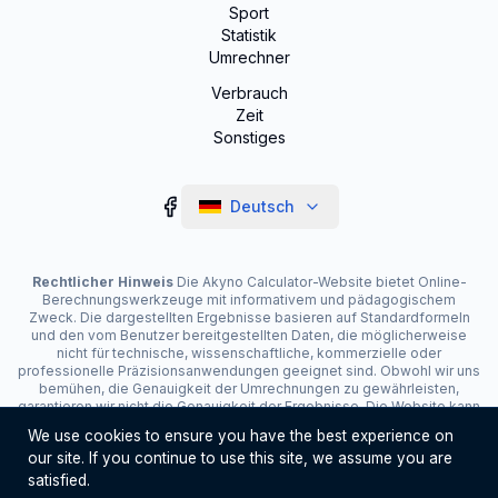
Sport
Statistik
Umrechner
Verbrauch
Zeit
Sonstiges
Deutsch
Rechtlicher Hinweis
Die Akyno Calculator-Website bietet Online-
Berechnungswerkzeuge mit informativem und pädagogischem
Zweck. Die dargestellten Ergebnisse basieren auf Standardformeln
und den vom Benutzer bereitgestellten Daten, die möglicherweise
nicht für technische, wissenschaftliche, kommerzielle oder
professionelle Präzisionsanwendungen geeignet sind. Obwohl wir uns
bemühen, die Genauigkeit der Umrechnungen zu gewährleisten,
garantieren wir nicht die Genauigkeit der Ergebnisse. Die Website kann
Werbung anzeigen und Affiliate-Links enthalten, die zur Wartung des
We use cookies to ensure you have the best experience on
Dienstes beitragen. Die Nutzung der Werkzeuge liegt in der
our site. If you continue to use this site, we assume you are
Verantwortung des Benutzers. Für kritische Entscheidungen
konsultieren Sie einen Spezialisten.
satisfied.