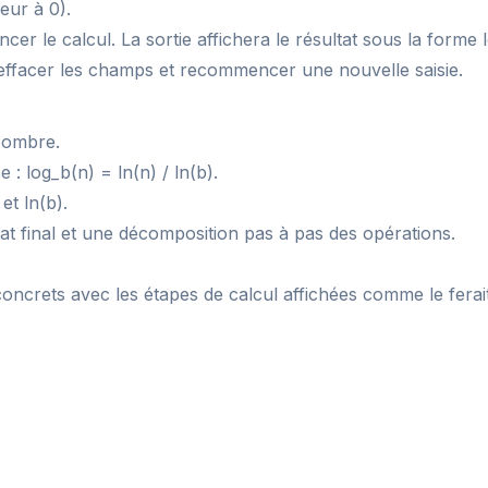
eur à 0).
cer le calcul. La sortie affichera le résultat sous la forme l
our effacer les champs et recommencer une nouvelle saisie.
Nombre.
: log_b(n) = ln(n) / ln(b).
et ln(b).
tat final et une décomposition pas à pas des opérations.
ncrets avec les étapes de calcul affichées comme le ferait 