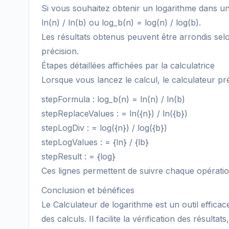
Si vous souhaitez obtenir un logarithme dans une
ln(n) / ln(b) ou log_b(n) = log(n) / log(b).
Les résultats obtenus peuvent être arrondis selo
précision.
Étapes détaillées affichées par la calculatrice
Lorsque vous lancez le calcul, le calculateur pr
stepFormula : log_b(n) = ln(n) / ln(b)
stepReplaceValues : = ln({n}) / ln({b})
stepLogDiv : = log({n}) / log({b})
stepLogValues : = {ln} / {lb}
stepResult : = {log}
Ces lignes permettent de suivre chaque opération :
Conclusion et bénéfices
Le Calculateur de logarithme est un outil effic
des calculs. Il facilite la vérification des résul