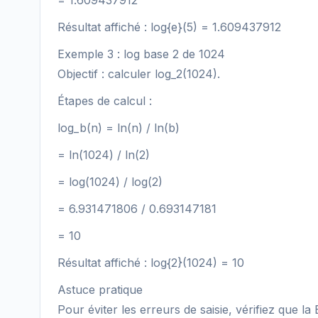
= 1.609437912
Résultat affiché : log{e}(5) = 1.609437912
Exemple 3 : log base 2 de 1024
Objectif : calculer log_2(1024).
Étapes de calcul :
log_b(n) = ln(n) / ln(b)
= ln(1024) / ln(2)
= log(1024) / log(2)
= 6.931471806 / 0.693147181
= 10
Résultat affiché : log{2}(1024) = 10
Astuce pratique
Pour éviter les erreurs de saisie, vérifiez que la