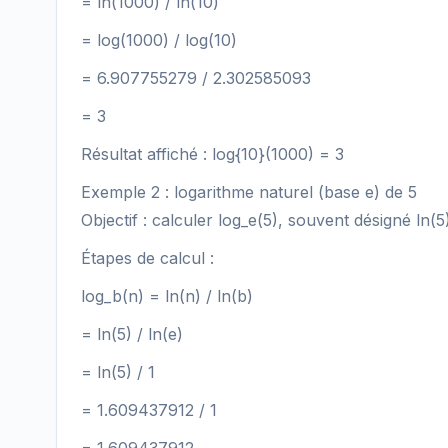
= ln(1000) / ln(10)
= log(1000) / log(10)
= 6.907755279 / 2.302585093
= 3
Résultat affiché : log{10}(1000) = 3
Exemple 2 : logarithme naturel (base e) de 5
Objectif : calculer log_e(5), souvent désigné ln(5)
Étapes de calcul :
log_b(n) = ln(n) / ln(b)
= ln(5) / ln(e)
= ln(5) / 1
= 1.609437912 / 1